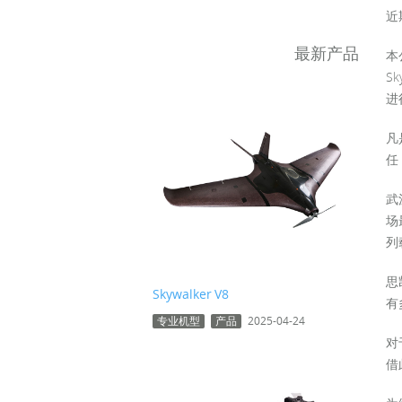
近
最新产品
本
S
进
凡
任
武
场
列
思
Skywalker V8
有
2025-04-24
专业机型
产品
对
借