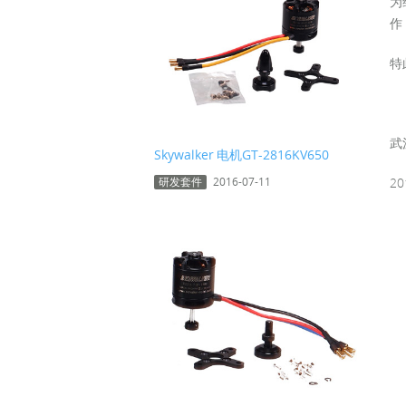
为
作
特
武
Skywalker 电机GT-2816KV650
2016-07-11
20
研发套件