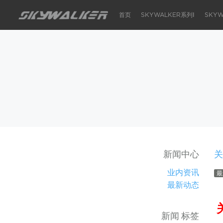
首页
SKYWALKER系列Ⅰ
SKYW
2015款 SKYWALKER
天狼星
SKYWALKER X6
SKYWALKER V8
NEW SKYWALKER 1900
NAJA
SKYWALKER X5
SKYWALKER X8
NEW SKYWALKER 1720
MINI SKYWALKER
SKYWALKER X1
SKYWALKER X5 PRO
SKYWALKER 1680
FALCON
WALL-E 2000
EVE 2000
新闻中心
关
业内资讯
最
最新动态
新闻 标签