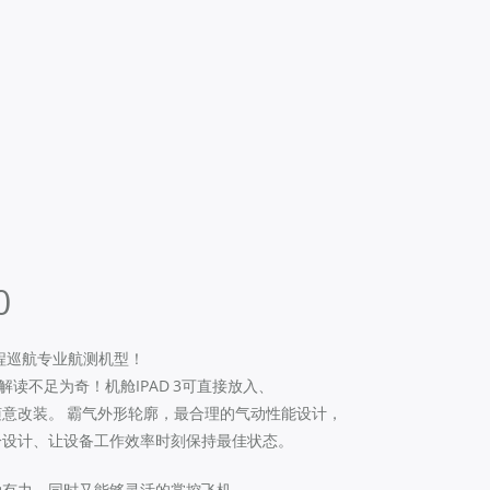
0
远程巡航专业航测机型！
解读不足为奇！机舱IPAD 3可直接放入、
意改装。 霸气外形轮廓，最合理的气动性能设计，
冷设计、让设备工作效率时刻保持最佳状态。
劲有力，同时又能够灵活的掌控飞机。