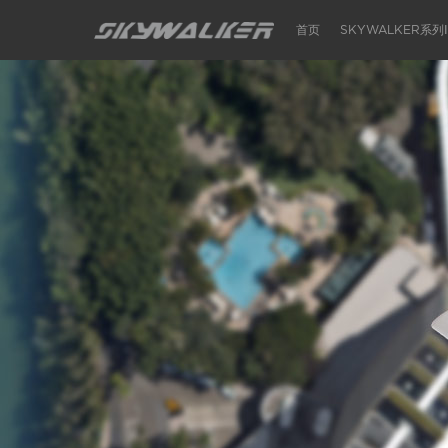
首页
SKYWALKER系列Ⅰ
2015款 SKYWALKER
天狼星
SKYWALKER X6
SKYWALKER V8
NEW SKYWALKER 1900
NAJA
SKYWALKER X5
SKYWALKER X8
NEW SKYWALKER 1720
MINI SKYWALKER
SKYWALKER X1
SKYWALKER X5 PRO
SKYWALKER 1680
FALCON
WALL-E 2000
EVE 2000